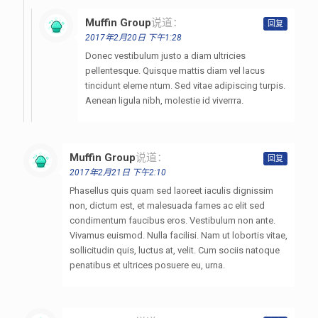
Muffin Group
说道：
回复
2017年2月20日 下午1:28
Donec vestibulum justo a diam ultricies
pellentesque. Quisque mattis diam vel lacus
tincidunt eleme ntum. Sed vitae adipiscing turpis.
Aenean ligula nibh, molestie id viverrra.
Muffin Group
说道：
回复
2017年2月21日 下午2:10
Phasellus quis quam sed laoreet iaculis dignissim
non, dictum est, et malesuada fames ac elit sed
condimentum faucibus eros. Vestibulum non ante.
Vivamus euismod. Nulla facilisi. Nam ut lobortis vitae,
sollicitudin quis, luctus at, velit. Cum sociis natoque
penatibus et ultrices posuere eu, urna.