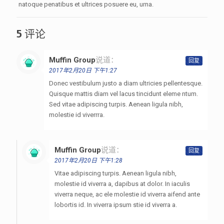
natoque penatibus et ultrices posuere eu, urna.
5 评论
Muffin Group
说道：
回复
2017年2月20日 下午1:27
Donec vestibulum justo a diam ultricies pellentesque.
Quisque mattis diam vel lacus tincidunt eleme ntum.
Sed vitae adipiscing turpis. Aenean ligula nibh,
molestie id viverrra.
Muffin Group
说道：
回复
2017年2月20日 下午1:28
Vitae adipiscing turpis. Aenean ligula nibh,
molestie id viverra a, dapibus at dolor. In iaculis
viverra neque, ac ele molestie id viverra aifend ante
lobortis id. In viverra ipsum stie id viverra a.