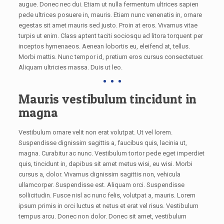
augue. Donec nec dui. Etiam ut nulla fermentum ultrices sapien
pede ultrices posuere in, mauris. Etiam nunc venenatis in, ornare
egestas sit amet mauris sed justo. Proin at eros. Vivamus vitae
turpis ut enim. Class aptent taciti sociosqu ad litora torquent per
inceptos hymenaeos. Aenean lobortis eu, eleifend at, tellus.
Morbi mattis. Nunc tempor id, pretium eros cursus consectetuer.
Aliquam ultricies massa. Duis ut leo.
Mauris vestibulum tincidunt in
magna
Vestibulum ornare velit non erat volutpat. Ut vel lorem.
Suspendisse dignissim sagittis a, faucibus quis, lacinia ut,
magna. Curabitur ac nunc. Vestibulum tortor pede eget imperdiet
quis, tincidunt in, dapibus sit amet metus wisi, eu wisi. Morbi
cursus a, dolor. Vivamus dignissim sagittis non, vehicula
ullamcorper. Suspendisse est. Aliquam orci. Suspendisse
sollicitudin. Fusce nisl ac nunc felis, volutpat a, mauris. Lorem
ipsum primis in orci luctus et netus et erat vel risus. Vestibulum
tempus arcu. Donec non dolor. Donec sit amet, vestibulum