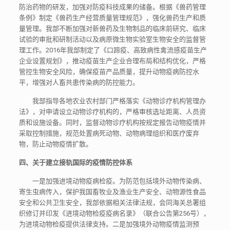
防治药物的研发，加强对防疫科技成果的储备。根据《兽药管理
条例》制定《兽药生产经营质量管理规范》，强化兽药生产和质
量管理。我部不断加强对新兽药及生物制品的临床前研究、临床
试验的审批和研制活动以及病原微生物实验室生物安全的监督管
理工作。2016年我部制定了《口蹄疫、高致病性禽流感疫苗生产
企业设置规划》，推动疫苗生产企业合理布局和结构优化，严格
管控生物安全风险，确保疫苗产品质量，提升动物疫病防控水
平，增强对人畜共患传染病的防控能力。
我部指导各地农业农村部门严格落实《动物诊疗机构管理办
法》，对申请设立动物诊疗机构的，严格审核选址距离、人员资
质和设施设备。同时，监督动物诊疗机构按规定报告动物疫情并
采取控制措施，规范处置病死动物、动物病理组织和医疗废弃
物，防止动物疫情扩散。
四、关于建立接轨国际的疫情防控体系
一是加强进境动物疫病检疫。为防范包括境外动物传染病、
寄生虫病传入，保护我国畜牧业及渔业生产安全、动物源性食品
安全和公共卫生安全，我部依据相关法律法规，会同海关总署组
织修订并印发《进境动物检疫疫病名录》（联合公告第256号），
为进境动物检疫提供法律支持。二是加强境外动物疫情监测预