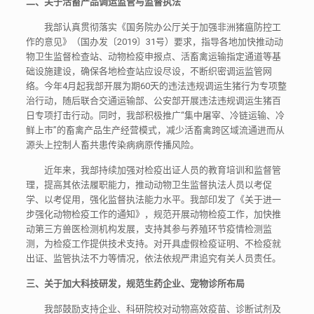
二、关于活畜产品调运监管与监督执法
我部认真贯彻落实《国务院办公厅关于加强非洲猪瘟防控工
作的意见》（国办发〔2019〕31号）要求，指导各地加快推动动
物卫生监督检查站、动物检疫申报点、活畜禽运输指定通道等基
础设施建设，确保各地检查站应设尽设，不断织密调运监管网
络。今年4月起我部开展为期60天的违法违规调运生猪行为专项整
治行动，随后联合交通运输部、公安部开展违法违规调运生猪百
日专项打击行动。同时，我部积极推广“集中屠宰、冷链运输、冷
鲜上市”的畜禽产品生产经营模式，减少活畜禽跨区域流通进而从
源头上控制人畜共患传染病病原传播风险。
近年来，我部持续加强对检疫出证人员的教育培训和监督管
理，提高其依法履职能力，推动动物卫生监督执法人员以考促
学、以考促用，强化监督执法能力水平。我部印发了《关于进一
步强化动物检疫工作的通知》，规范开展动物检疫工作，加快推
动第三方兽医检测机构发展，支持其参与养殖环节疫情检测监
测，为检疫工作提供技术支持。对开具虚假检疫证明、不检疫就
出证、监管执法不力等情况，依法依规严肃追究有关人员责任。
三、关于加大科技研发，规范生药企业、宠物诊所布局
我部鼓励支持企业、科研院校对动物高效疫苗、诊断试剂及