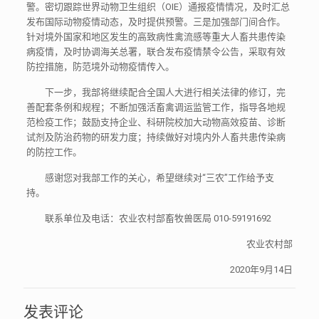
警。密切跟踪世界动物卫生组织（OIE）通报疫情情况，及时汇总
发布国际动物疫情动态，及时提供预警。三是加强部门间合作。
针对境外国家和地区发生的高致病性禽流感等重大人畜共患传染
病疫情，及时协调海关总署，联合发布疫情禁令公告，采取有效
防控措施，防范境外动物疫情传入。
下一步，我部将继续配合全国人大进行相关法律的修订，完
善配套条例和规程；不断加强活畜禽调运监管工作，指导各地规
范检疫工作；鼓励支持企业、科研院校加大动物高效疫苗、诊断
试剂及防治药物的研发力度；持续做好对境内外人畜共患传染病
的防控工作。
感谢您对我部工作的关心，希望继续对“三农”工作给予支
持。
联系单位及电话：农业农村部畜牧兽医局 010-59191692
农业农村部
2020年9月14日
发表评论