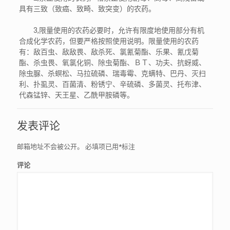
具有三致（致癌、致畸、致突变）的农药。
3,限量使用的农药必要时，允许有限度地使用部分有机
合成化学农药，但要严格按照使用说明。限量使用的农药
有：敌百虫、敌敌畏、敌杀死、氯氰菊酯、乐果、氰戊菊
酯、杀虫畏、氧氯化铜、除虫菊酯、ＢＴ、功夫、抗蚜威、
除虫脲、杀螟松、马拉硫磷、瑞毒霉、克螨特、巴丹、灭扫
利、扑虱灵、百菌清、粉锈宁、辛硫磷、多菌灵、托布津、
代森锰锌、天王星、乙酰甲胺磷等。
发表评论
邮箱地址不会被公开。
必填项已用
*
标注
评论