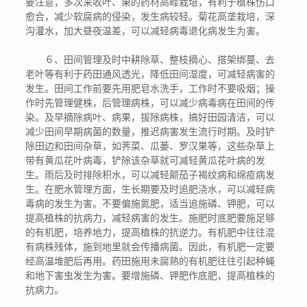
要注意，多次采收叶、果的药材高畦栽培，有利于植株伤口
愈合，减少软腐病的侵染，发生病较轻。菊花高垄栽培，深
沟灌水，加大昼夜温差，可以减轻病毒退化病发生为害。
６、田间管理及时中耕除草、整枝摘心、搭架绑蔓、去
老叶等有利于药田通风透光，降低田间湿度，可减轻病害的
发生。田间工作前要先用肥皂水洗手，工作时不要吸烟；操
作时先管理健株，后管理病株，可以减少病毒病在田间的传
染。及早摘除病叶、病果，拔除病株，搞好田园清洁，可以
减少田间早期病菌的数量，推迟病害发生流行时期。及时铲
除田边和田间杂草，如荠菜、瓜蒌、罗汉果等，这些杂草上
带有黄瓜花叶病毒，铲除该杂草就可减轻黄瓜花叶病的发
生。雨后及时排除积水，可以减轻颠茄子褐纹病和绵疫病发
生。在肥水管理方面，生长期要及时追肥浇水，可以减轻病
毒病的发生为害。不要偏施氮肥，适当追施磷、钾肥，可以
提高植株的抗病力，减轻病害的发生。施肥时底肥要施足够
的有机肥，培养地力，提高植株的抗逆力。有机肥中往往混
有病株残体，施到地里就会传播病菌。因此，有机肥一定要
经高温堆肥后再用。药田施用未腐熟的有机肥往往引起种蝇
和地下害虫发生为害。要增施磷、钾肥作底肥，提高植株的
抗病力。