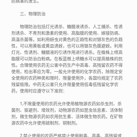
防病害的发生。
三、物理防治
物理防治包括灯光诱杀、糖醋液诱杀、人工捕杀、性诱
剂诱杀、不育剂和激素的使用、高脂膜的使用、嫁接防病、
高温杀菌等。如利用蚜虫对黄色的正趋性和对银灰色的负趋
性，可以用黄板或黄皿诱蚜，也可以用银灰色膜避蚜。利用
灯光、性诱剂、糖醋液的引诱作用进行诱杀。在植株上喷高
脂膜可以防治白粉病。在板蓝根上喷糖水可以提高植株的抗
性。合理使用农药无公害中药生产中高毒、高残留农药不得
使用，检出率应为零。一般允许使用的化学农药，除限定安
全使用的农药种类和限时、限量使用外，各国均规定了农药
残留极限。中药无公害只允许限量使用低毒低残留化学农
药，使用时应遵守以下准则：
1,不限量使用的农药允许使用植物源农药如杀虫剂、杀
菌剂、驱避剂、增效剂，动物源农药如昆虫信息素、活体制
剂，微生物源农药如农用抗生素、活体微生物农药。在矿物
源农药中允许使用硫制剂、铜制剂。
2,禁止使用的农药严格禁止使用剧毒、高毒、高残留或