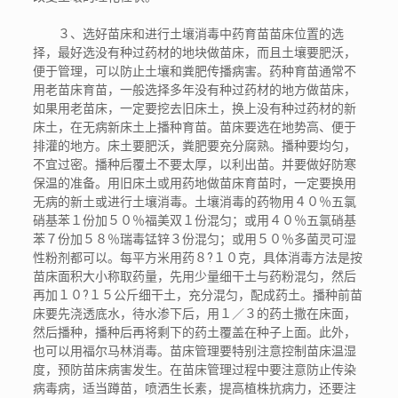
３、选好苗床和进行土壤消毒中药育苗苗床位置的选
择，最好选没有种过药材的地块做苗床，而且土壤要肥沃，
便于管理，可以防止土壤和粪肥传播病害。药种育苗通常不
用老苗床育苗，一般选择多年没有种过药材的地方做苗床，
如果用老苗床，一定要挖去旧床土，换上没有种过药材的新
床土，在无病新床土上播种育苗。苗床要选在地势高、便于
排灌的地方。床土要肥沃，粪肥要充分腐熟。播种要均匀，
不宜过密。播种后覆土不要太厚，以利出苗。并要做好防寒
保温的准备。用旧床土或用药地做苗床育苗时，一定要换用
无病的新土或进行土壤消毒。土壤消毒的药物用４０％五氯
硝基苯１份加５０％福美双１份混匀；或用４０％五氯硝基
苯７份加５８％瑞毒锰锌３份混匀；或用５０％多菌灵可湿
性粉剂都可以。每平方米用药８?１０克，具体消毒方法是按
苗床面积大小称取药量，先用少量细干土与药粉混匀，然后
再加１０?１５公斤细干土，充分混匀，配成药土。播种前苗
床要先浇透底水，待水渗下后，用１／３的药土撒在床面，
然后播种，播种后再将剩下的药土覆盖在种子上面。此外，
也可以用福尔马林消毒。苗床管理要特别注意控制苗床温湿
度，预防苗床病害发生。在苗床管理过程中要注意防止传染
病毒病，适当蹲苗，喷洒生长素，提高植株抗病力，还要注