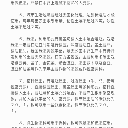
用做追肥。严禁在中药上浇施不腐熟的人粪尿。
５、城市生活垃圾要经过无害化处理、达到标准后才能
使用。每年每亩农田限制用量：粘性土壤不超过３吨，沙性
土壤不超过２吨。
６、绿肥，利用形式有覆盖与翻入土中混合堆沤。栽培
绿肥一定要在适宜时期进行翻压，深度要适宜，盖土要严，
翻后耙匀。我国绿肥资源丰富，是无公害中药生产中有待开
发利用的重要天然肥源。在南方各省区，主要利用冬闲田栽
培紫云英、苕子、金花菜、箭舌豌豆、肥田萝卜以及蚕豆、
豌豆和油菜等作为来年主要作物的肥源或作牲畜饲料。
７、秸秆还田，有堆沤还田、过腹还田（牛、马、猪等
牲畜粪尿）、直接翻压还田、覆盖还田等多种形式。秸秆直
接翻入土中，要注意和土壤充分混合，不要产生根系架空现
象，并加入含氮丰富的人、畜粪尿，调节还田后的碳氮比为
２０：１。也可以用一些氮素化肥，调节碳氮比为２０：
１。
８、微生物肥料可用于拌种，也可做基肥和追肥使用。