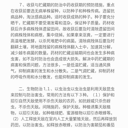
７、收获与贮藏期的防治中药收获期的预防措施，重点
在收获前要选无病单株留种，以防种子和种株传病。选留抗
病品种，淘汰感病品种。适时收获成熟的种子。种子要充分
晒干，贮藏期不要受潮发霉和混杂，保证种子质量。药材收
获后许多病株残体遗留田间，故收获后要及时清除遗留田间
的病株残体和病根，集中烧掉。如果拿来沤粪，一定要进行
高温堆肥发酵，以杀死堆肥中的病菌。清除病残体后要及时
翻耕土壤，将地面残留的病株残体翻入土中，加速其分解，
减少越冬病菌的数量。药材的贮藏运输期间也会发生多种病
虫害，如不及时防治也会造成很大损失。解决中药贮藏期的
病害和保质问题，方法很多，一是低温贮藏，适当通风换
气，抑制病害的发生和水分散失。二是气调贮藏，抑制药材
的呼吸作用和水分散发，也能抑制病害的发生。
二、生物防治 1,１、以虫治虫以虫治虫是利用天敌昆虫
来控制与防治害虫，常用的方法有以下３种。（１）保护和
招引自然天敌使用不杀伤天敌的农药，如抗蚜威只杀伤蚜
虫，不杀伤天敌。间隔施药，保护天敌。种植诱集天敌植
物，以招引天敌，如种植绿肥、蜜源植物以招引赤眼蜂等。
（2）人工释放天敌在室内人工大量繁殖天敌，然后再释放到
药田，以防治害虫。如释放赤眼蜂，以防治为害颠茄和番茄