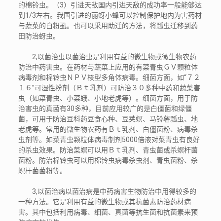
的棉铃虫。（3）引进天敌国内引进天敌的成功率一般能够达
到1/3左右。我国引进的丽蚜小蜂可以控制保护地内为害药材
与蔬菜的白粉虱。也可以采用助迁的方法，将瓢虫迁移到药
田防治蚜虫。
2,以菌治虫以菌治虫是利用有益的微生物或微生物农药
防治中药害虫。在药材与蔬菜上应用的有菜青虫ＧＶ颗粒体
病毒剂和棉铃虫ＮＰＶ核型多角体病毒。细菌方面，如“７２
１６”可湿性粉剂（Ｂｔ乳剂）可防治３０多种中药和蔬菜害
虫（如菜青虫、小菜蛾、小地老虎等）。细菌方面，用于防
治害虫的真菌有30多种，目前应用较广的是白僵菌和绿僵
菌，可用于防治豆科药豆食心种、豆荚螟、马铃薯瓢虫、地
老虎等。常用的微生物农药有Ｂｔ乳剂、白僵菌粉、病毒杀
虫剂等。如菜青虫颗粒体病毒制剂5000倍液对菜青虫有良好
的杀虫效果。防治菜螟可以用Ｂｔ乳剂、青虫菌或杀螟杆菌
菌粉。防治棉铃虫可以用棉铃虫病毒杀虫剂、青虫菌粉、杀
螟杆菌菌粉等。
3,以菌治病以菌治病是中药病害生物防治中用得较多的
一种方法。它是利用有益的微生物或其抗菌素防治药材病
害。其中包括利用病毒、细菌、真菌等抗生菌和抗菌素来预