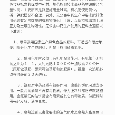
色食品标准的优质中药材。规范施肥技术商品药材硝酸盐含
量过高，主要原因是氮肥施用量过高，有机肥使用偏少，
磷、钾肥搭配不合理。另外，无公害中药生产中要求肥料使
用必须有足够数量的有机物质返回土壤，以保持或增加土壤
肥力及土壤生物活性。无公害中药生产使用的肥料应遵循以
下准则：
１、尽量选用国家生产绿色食品的肥料，可适当有限度地
使用部分化学合成肥料，但禁止施用硝态氮肥。
２、使用化肥时必须与有机肥配合施用，有机氮与无机
氮之比为１：１，大约厩肥１０００公斤加尿素２０公斤
（厩肥做基肥、尿素可做基肥和追肥用）。最后一次追肥必
须在收获前３０天进行。
３、饼肥对中药品质有较好作用，腐熟的饼肥可适当多
用。一般高氮油饼不含有毒物质，作为肥料只需粉碎就能施
用。含氮量低的油饼常含有皂素或其它有毒物质，做肥料时
需先经发酵，消除毒素。
４、腐熟达到无害化要求的沼气肥水及腐熟人畜粪尿可