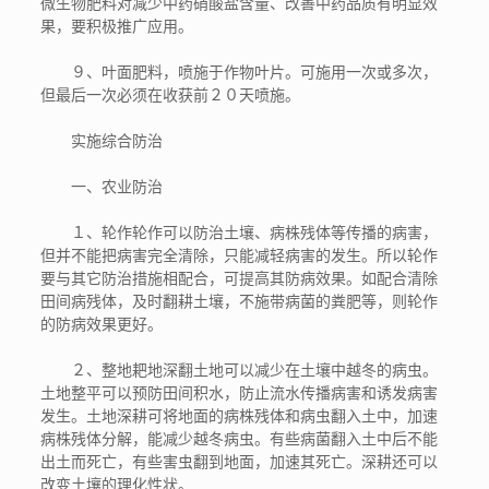
微生物肥料对减少中药硝酸盐含量、改善中药品质有明显效
果，要积极推广应用。
９、叶面肥料，喷施于作物叶片。可施用一次或多次，
但最后一次必须在收获前２０天喷施。
实施综合防治
一、农业防治
１、轮作轮作可以防治土壤、病株残体等传播的病害，
但并不能把病害完全清除，只能减轻病害的发生。所以轮作
要与其它防治措施相配合，可提高其防病效果。如配合清除
田间病残体，及时翻耕土壤，不施带病菌的粪肥等，则轮作
的防病效果更好。
２、整地耙地深翻土地可以减少在土壤中越冬的病虫。
土地整平可以预防田间积水，防止流水传播病害和诱发病害
发生。土地深耕可将地面的病株残体和病虫翻入土中，加速
病株残体分解，能减少越冬病虫。有些病菌翻入土中后不能
出土而死亡，有些害虫翻到地面，加速其死亡。深耕还可以
改变土壤的理化性状。