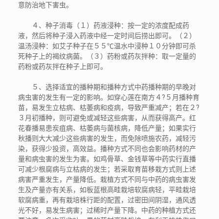
意防治地下害虫。
４、种子消毒（１）药液浸种：按一定的浓度配成药
液，然后将种子浸入药液中经一定时间后捞出即可。（２）
温汤浸种：如艾子种子在５５℃温水中浸种１０分钟即可杀
死种子上的褐纹病菌。（３）药粉或药灰拌种：取一定量的
药粉或药灰拌在种子上即可。
５、选择适宜的播种期和播种方式中药播种期的早晚对
病虫害的发生有一定的影响。如穿心莲在南方４?５月播种育
苗，易发生立枯病、枯萎病和疫病，导致严重减产；若在２?
３月初播种，则可避免或减轻这些病害，从而获得高产。红
花春播易患炭疽病、枯萎病与菌核病，降低产量；如果实行
秋播则大大减少这些病害的发生，而免除喷施农药，减轻污
染，获得少投资，高效益。播种方式不同也会影响药材的产
量和病虫害的发生为害。如鸡骨草、金钱草等中药实行直播
可减少根腐病与立枯病的发生；若采取育苗移栽方式则上述
病害严重发生，产量降低。栽植方式不同与中药的病虫害发
生及产量亦有关系，如板蓝根高畦栽培软腐病轻，平畦栽培
软腐病重，再有栽培株行距的配置，过密田间阴湿，通风透
光不好，易发生病害；过稀时产量下降。中药的种植方式还